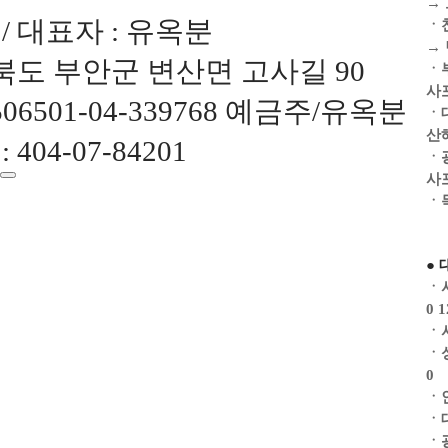
→
 대표자 : 유옥분
ㆍ
→
라북도 부안군 변산면 고사길 90
ㆍ
사
06501-04-339768 예금주/유옥분
ㆍ
산
404-07-84201
ㆍ
사
ㆍ
●
ㆍ서
0 1
ㆍ서
ㆍ성
0
ㆍ인
ㆍ대
ㆍ광