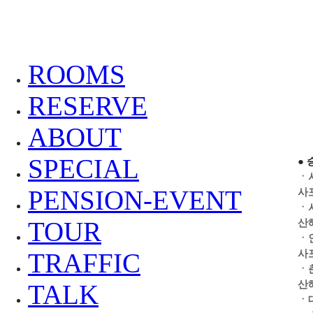
ROOMS
RESERVE
ABOUT
SPECIAL
●
ㆍ
PENSION-EVENT
사
ㆍ
산
TOUR
ㆍ
사
TRAFFIC
ㆍ
산
TALK
ㆍ