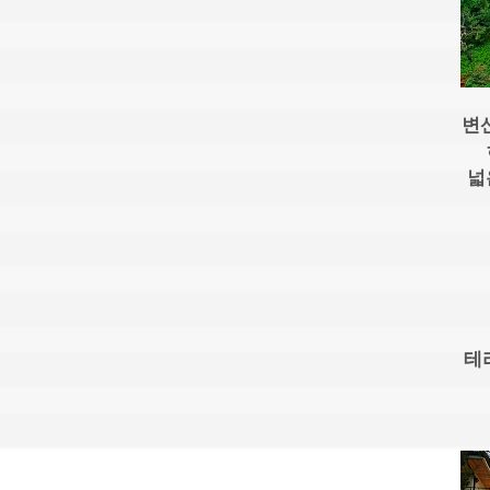
변
넓
테