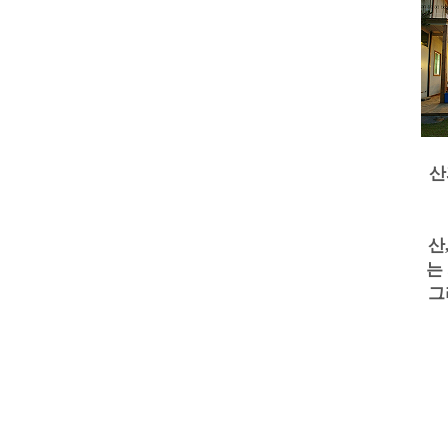
산
산
는
그